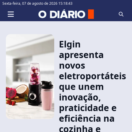
Sexta-feira,
07 de agosto de 2026 15:18:43
Elgin
apresenta
novos
eletroportáteis
que unem
inovação,
praticidade e
eficiência na
cozinha e