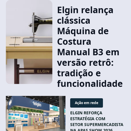
Elgin relança
clássica
Máquina de
Costura
Manual B3 em
versão retrô:
tradição e
funcionalidade
Ação em rede
ELGIN REFORÇA
ESTRATÉGIA COM
SETOR SUPERMERCADISTA
NA APAS SHOW 2026