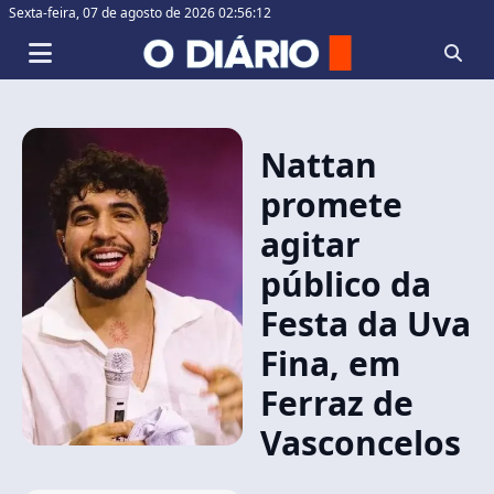
Sexta-feira,
07 de agosto de 2026 02:56:12
Nattan
promete
agitar
público da
Festa da Uva
Fina, em
Ferraz de
Vasconcelos