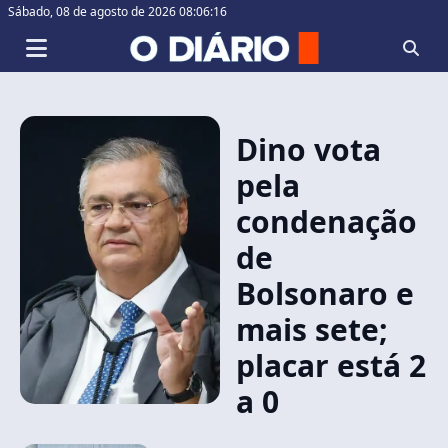
Sábado,
08 de agosto de 2026 08:06:16
Dino vota
pela
condenação
de
Bolsonaro e
mais sete;
placar está 2
a 0