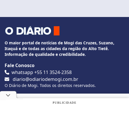
O maior portal de notícias de Mogi das Cruzes, Suzano,
Itaquá e de todas as cidades da região do Alto Tietê.
Informação de qualidade e credibilidade.
Fale Conosco
whatsapp +55 11 3524-2358
diario@odiariodemogi.com.br
O Diário de Mogi. Todos os direitos reservados.
Siga O Diário nas redes sociais
Utilizamos cookies, de acordo com a nossa
Política de
PUBLICIDADE
Privacidade
, e ao continuar navegando, você concorda com
estas condições.
Politica de Privacidade
Desenvolvido por
Caio Souza
OK