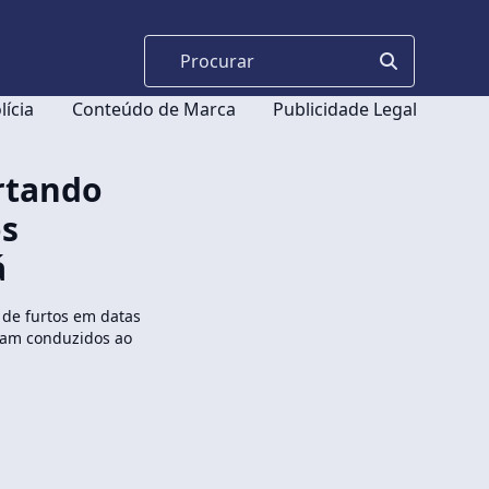
lícia
Conteúdo de Marca
Publicidade Legal
urtando
os
á
o de furtos em datas
oram conduzidos ao