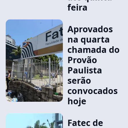
feira
Aprovados
na quarta
chamada do
Provão
Paulista
serão
convocados
hoje
Fatec de