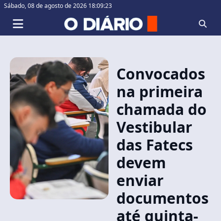
Sábado,
08 de agosto de 2026 18:09:23
Convocados
na primeira
chamada do
Vestibular
das Fatecs
devem
enviar
documentos
até quinta-