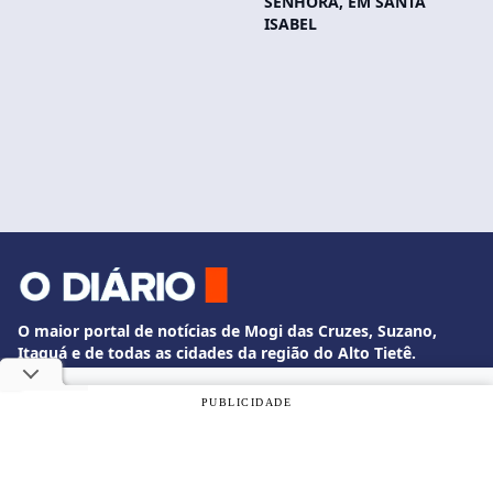
SENHORA, EM SANTA
ISABEL
O maior portal de notícias de Mogi das Cruzes, Suzano,
Itaquá e de todas as cidades da região do Alto Tietê.
Informação de qualidade e credibilidade.
Utilizamos cookies, de acordo com a nossa
Política de
PUBLICIDADE
Fale Conosco
Privacidade
, e ao continuar navegando, você concorda com
whatsapp +55 11 3524-2358
estas condições.
diario@odiariodemogi.com.br
OK