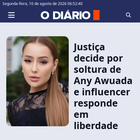
Segunda-feira,
10 de agosto de 2026 06:52:40
Justiça
decide por
soltura de
Any Awuada
e influencer
responde
em
liberdade