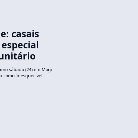
e: casais
especial
nitário
ltimo sábado (24) em Mogi
a como 'inesquecível'