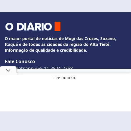
O maior portal de notícias de Mogi das Cruzes, Suzano,
Itaquá e de todas as cidades da região do Alto Tietê.
Informação de qualidade e credibilidade.
Fale Conosco
whatsapp +55 11 3524-2358
diario@odiariodemogi.com.br
Utilizamos cookies, de acordo com a nossa
Política de
PUBLICIDADE
O Diário de Mogi. Todos os direitos reservados.
Privacidade
, e ao continuar navegando, você concorda com
estas condições.
Siga O Diário nas redes sociais
OK
Politica de Privacidade
Desenvolvido por
Caio Souza