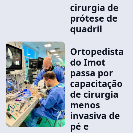
cirurgia de
prótese de
quadril
Ortopedista
do Imot
passa por
capacitação
de cirurgia
menos
invasiva de
pé e