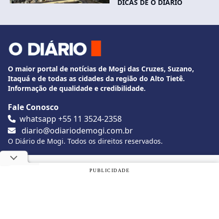
DICAS DE O DIÁRIO
O maior portal de notícias de Mogi das Cruzes, Suzano,
Itaquá e de todas as cidades da região do Alto Tietê.
Informação de qualidade e credibilidade.
Fale Conosco
whatsapp +55 11 3524-2358
diario@odiariodemogi.com.br
O Diário de Mogi. Todos os direitos reservados.
Siga O Diário nas redes sociais
Utilizamos cookies, de acordo com a nossa
Política de
PUBLICIDADE
Privacidade
, e ao continuar navegando, você concorda com
estas condições.
Politica de Privacidade
Desenvolvido por
Caio Souza
OK