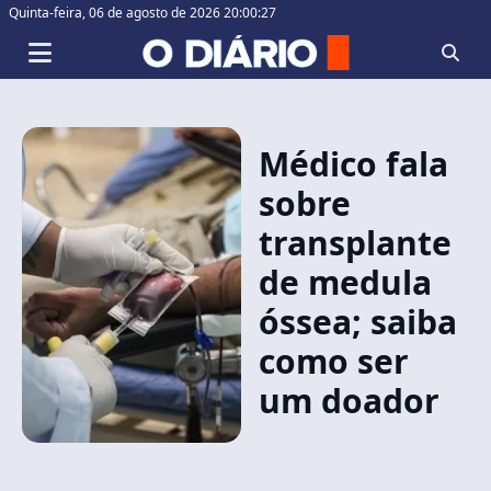
Quinta-feira,
06 de agosto de 2026 20:00:27
Médico fala
sobre
transplante
de medula
óssea; saiba
como ser
um doador