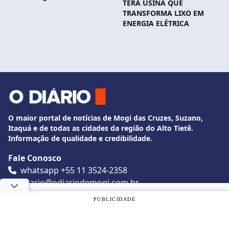
TERÁ USINA QUE
TRANSFORMA LIXO EM
ENERGIA ELÉTRICA
O maior portal de notícias de Mogi das Cruzes, Suzano,
Itaquá e de todas as cidades da região do Alto Tietê.
Informação de qualidade e credibilidade.
Fale Conosco
whatsapp +55 11 3524-2358
diario@odiariodemogi.com.br
O Diário de Mogi. Todos os direitos reservados.
Utilizamos cookies, de acordo com a nossa
Política de
PUBLICIDADE
Privacidade
, e ao continuar navegando, você concorda com
estas condições.
Siga O Diário nas redes sociais