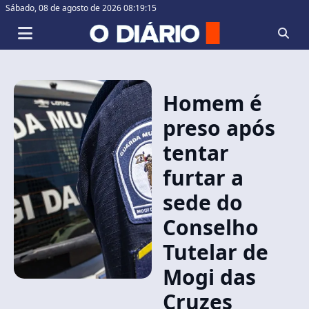
Sábado,
08 de agosto de 2026 08:19:16
Homem é
preso após
tentar
furtar a
sede do
Conselho
Tutelar de
Mogi das
Cruzes