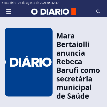
Sexta-feira,
07 de agosto de 2026 05:42:47
Mara
Bertaiolli
anuncia
Rebeca
Barufi como
secretária
municipal
de Saúde