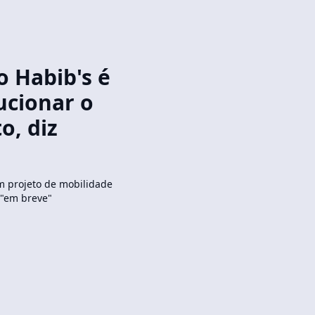
o Habib's é
ucionar o
o, diz
m projeto de mobilidade
 "em breve"