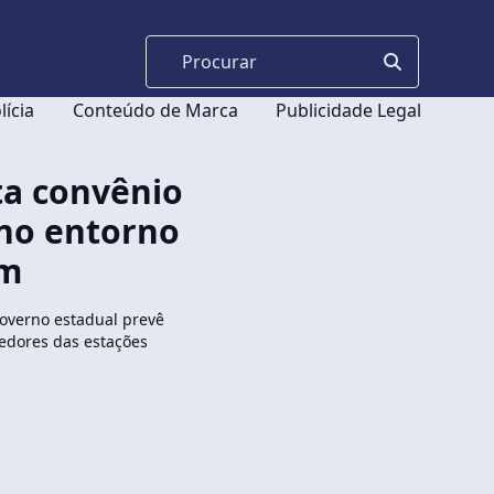
lícia
Conteúdo de Marca
Publicidade Legal
ta convênio
 no entorno
em
governo estadual prevê
redores das estações