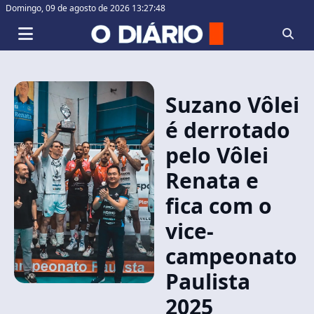
Domingo,
09 de agosto de 2026 13:27:49
Suzano Vôlei
é derrotado
pelo Vôlei
Renata e
fica com o
vice-
campeonato
Paulista
2025