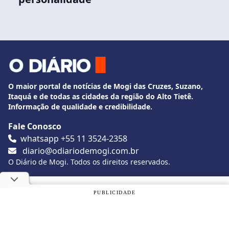
O maior portal de notícias de Mogi das Cruzes, Suzano,
Itaquá e de todas as cidades da região do Alto Tietê.
Informação de qualidade e credibilidade.
Fale Conosco
whatsapp +55 11 3524-2358
diario@odiariodemogi.com.br
O Diário de Mogi. Todos os direitos reservados.
Siga O Diário nas redes sociais
Utilizamos cookies, de acordo com a nossa
Política de
PUBLICIDADE
Privacidade
, e ao continuar navegando, você concorda com
estas condições.
Politica de Privacidade