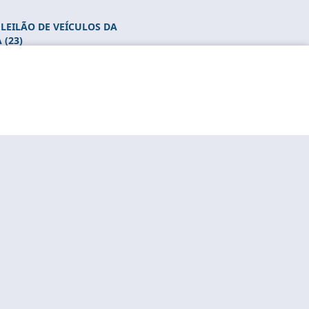
 LEILÃO DE VEÍCULOS DA
 (23)
partir das 10h para mais de
cê concorda com estas condições.
E LEILÃO E MARCA
JULHO
localizados em Botucatu;
48 horas antes do certame