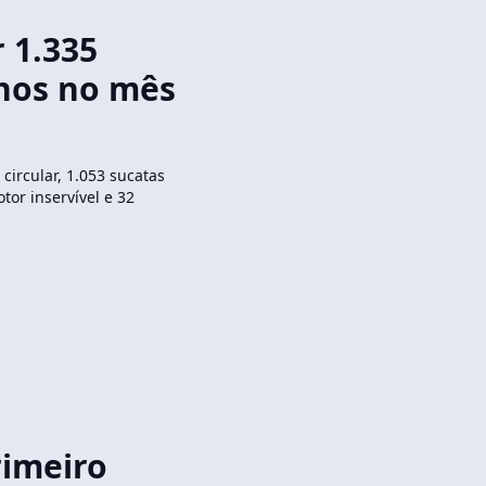
r 1.335
hos no mês
circular, 1.053 sucatas
or inservível e 32
rimeiro