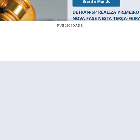
Brasil e Mundo
DETRAN-SP REALIZA PRIMEIRO
NOVA FASE NESTA TERÇA-FEIRA
PUBLICIDADE
Lances para o leilão podem ocorrer a 
400 veículos em Botucatu
om a nossa
Política de Privacidade
, e ao continuar navegando, vo
OK
Brasil e Mundo
DETRAN-SP PUBLICA EDITAL D
RETOMADA PARA O DIA 23 DE 
Ao todo, serão ofertados 418 veículos 
interessados devem se inscrever até 