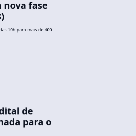
a nova fase
3)
 das 10h para mais de 400
dital de
mada para o