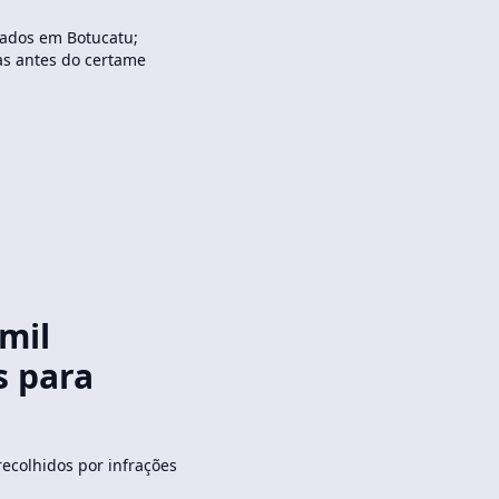
izados em Botucatu;
as antes do certame
mil
s para
ecolhidos por infrações