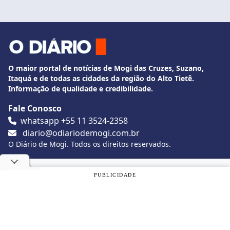
O maior portal de notícias de Mogi das Cruzes, Suzano,
Itaquá e de todas as cidades da região do Alto Tietê.
Informação de qualidade e credibilidade.
Fale Conosco
whatsapp +55 11 3524-2358
diario@odiariodemogi.com.br
O Diário de Mogi. Todos os direitos reservados.
Siga O Diário nas redes sociais
Utilizamos cookies, de acordo com a nossa
Política de
PUBLICIDADE
Privacidade
, e ao continuar navegando, você concorda com
estas condições.
Politica de Privacidade
Desenvolvido por
Caio Souza
OK