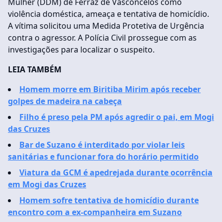
Mulher (DDM) de Ferraz de Vasconcelos como
violência doméstica, ameaça e tentativa de homicídio.
A vítima solicitou uma Medida Protetiva de Urgência
contra o agressor. A Polícia Civil prossegue com as
investigações para localizar o suspeito.
LEIA TAMBÉM
Homem morre em Biritiba Mirim após receber
golpes de madeira na cabeça
Filho é preso pela PM após agredir o pai, em Mogi
das Cruzes
Bar de Suzano é interditado por violar leis
sanitárias e funcionar fora do horário permitido
Viatura da GCM é apedrejada durante ocorrência
em Mogi das Cruzes
Homem sofre tentativa de homicídio durante
encontro com a ex-companheira em Suzano