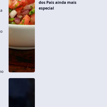
dos Pais ainda mais
especial
ca
ão
mo