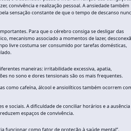
azer, convivência e realização pessoal. A ansiedade também
te pela sensação constante de que o tempo de descanso nun
portantes. Para que o cérebro consiga se desligar das
ógico, mecanismo associado a momentos de lazer, desconex
mpo livre costuma ser consumido por tarefas domésticas,
lado.
erentes maneiras: irritabilidade excessiva, apatia,
ções no sono e dores tensionais são os mais frequentes.
s como cafeína, álcool e ansiolíticos também ocorrem co
e sociais. A dificuldade de conciliar horários e a ausência
e reduzem espaços de convivência.
ria funcionar como fator de proteção à saúde mental”,