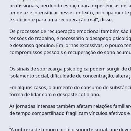
profissionais, perdendo espaço para experiências de l
tende a se intensificar nesse contexto, principalmen
é suficiente para uma recuperação real”, disse.
Os processos de recuperação emocional também são im
tensões do trabalho, é necessário o desapego psicol
e descanso genuíno. Em jornas excessivas, o pouco te
compromissos pessoais e recuperação do sono acumu
Os sinais de sobrecarga psicológica podem surgir de dif
isolamento social, dificuldade de concentração, altera
Em alguns casos, o aumento do consumo de substância
forma de lidar com o desgaste cotidiano.
As jornadas intensas também afetam relações familiares 
de tempo compartilhado fragilizam vínculos afetivos 
“A pobreza de tempo corrói o suporte social, que deve