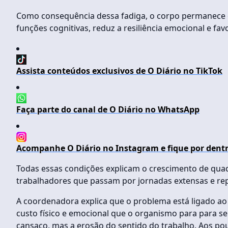
Como consequência dessa fadiga, o corpo permanece 
funções cognitivas, reduz a resiliência emocional e f
Assista conteúdos exclusivos de O Diário no TikTok
Faça parte do canal de O Diário no WhatsApp
Acompanhe O Diário no Instagram e fique por dentr
Todas essas condições explicam o crescimento de quad
trabalhadores que passam por jornadas extensas e repe
A coordenadora explica que o problema está ligado ao 
custo físico e emocional que o organismo para para se
cansaço, mas a erosão do sentido do trabalho. Aos po