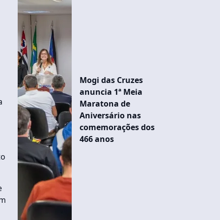
Mogi das Cruzes
anuncia 1ª Meia
a
Maratona de
Aniversário nas
comemorações dos
466 anos
to
e
em