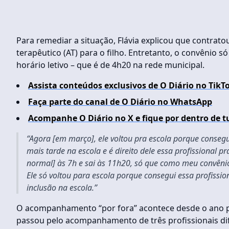
Para remediar a situação, Flávia explicou que contrat
terapêutico (AT) para o filho. Entretanto, o convênio
horário letivo – que é de 4h20 na rede municipal.
Assista conteúdos exclusivos de O Diário no TikT
Faça parte do canal de O Diário no WhatsApp
Acompanhe O Diário no X e fique por dentro de t
“Agora [em março], ele voltou pra escola porque consegu
mais tarde na escola e é direito dele essa profissional p
normal] às 7h e sai às 11h20, só que como meu convênio 
Ele só voltou para escola porque consegui essa profissi
inclusão na escola.”
O acompanhamento “por fora” acontece desde o ano pass
passou pelo acompanhamento de três profissionais di