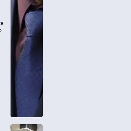
te
o
á