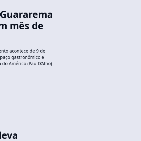
o Guararema
um mês de
ento acontece de 9 de
espaço gastronômico e
 do Américo (Pau D’Alho)
leva