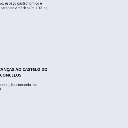
ivo, espaço gastronômico e
ecanto do Américo (Pau D’Alho)
IANÇAS AO CASTELO DO
ASCONCELOS
amento, funcionando aos
0