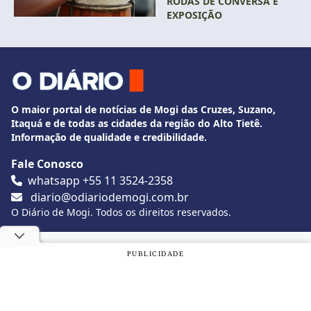
RODAS DE CONVERSA E
EXPOSIÇÃO
O maior portal de notícias de Mogi das Cruzes, Suzano,
Itaquá e de todas as cidades da região do Alto Tietê.
Informação de qualidade e credibilidade.
Fale Conosco
whatsapp +55 11 3524-2358
diario@odiariodemogi.com.br
O Diário de Mogi. Todos os direitos reservados.
Siga O Diário nas redes sociais
Utilizamos cookies, de acordo com a nossa
Política de
PUBLICIDADE
Privacidade
, e ao continuar navegando, você concorda com
estas condições.
Politica de Privacidade
Desenvolvido por
Caio Souza
OK