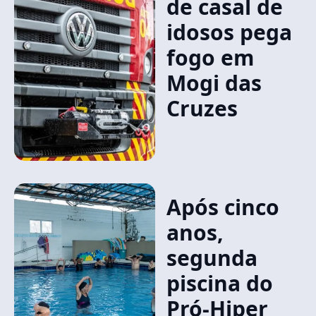
de casal de
idosos pega
fogo em
Mogi das
Cruzes
Após cinco
anos,
segunda
piscina do
Pró-Hiper