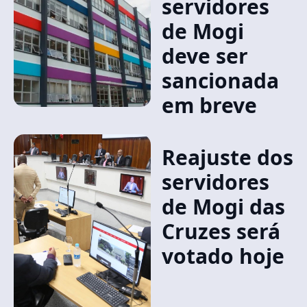
servidores
de Mogi
deve ser
sancionada
em breve
Reajuste dos
servidores
de Mogi das
Cruzes será
votado hoje