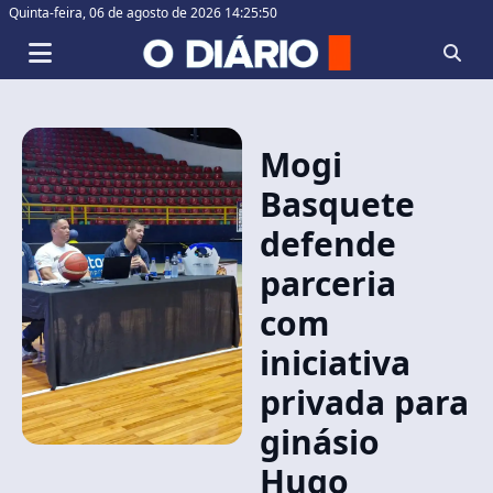
Quinta-feira,
06 de agosto de 2026 14:25:50
Mogi
Basquete
defende
parceria
com
iniciativa
privada para
ginásio
Hugo