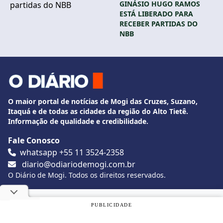
GINÁSIO HUGO RAMOS
ESTÁ LIBERADO PARA
RECEBER PARTIDAS DO
NBB
O maior portal de notícias de Mogi das Cruzes, Suzano,
Itaquá e de todas as cidades da região do Alto Tietê.
Informação de qualidade e credibilidade.
Fale Conosco
whatsapp +55 11 3524-2358
diario@odiariodemogi.com.br
O Diário de Mogi. Todos os direitos reservados.
Siga O Diário nas redes sociais
Utilizamos cookies, de acordo com a nossa
Política de
PUBLICIDADE
Privacidade
, e ao continuar navegando, você concorda com