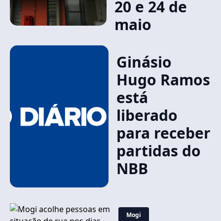
20 e 24 de
maio
Ginásio
Hugo Ramos
está
liberado
para receber
partidas do
NBB
Mogi