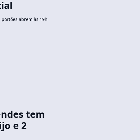
ial
; portões abrem às 19h
endes tem
jo e 2